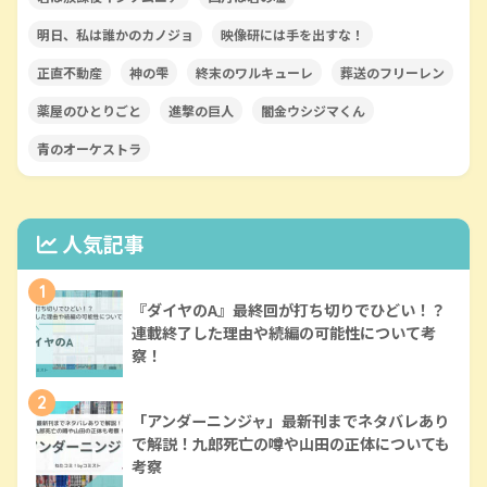
明日、私は誰かのカノジョ
映像研には手を出すな！
正直不動産
神の雫
終末のワルキューレ
葬送のフリーレン
薬屋のひとりごと
進撃の巨人
闇金ウシジマくん
青のオーケストラ
人気記事
1
『ダイヤのA』最終回が打ち切りでひどい！？
連載終了した理由や続編の可能性について考
察！
2
「アンダーニンジャ」最新刊までネタバレあり
で解説！九郎死亡の噂や山田の正体についても
考察