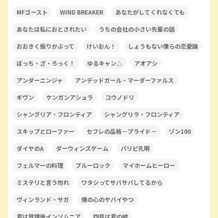
MFゴースト
WIND BREAKER
あなたがしてくれなくても
あなたは私におとされたい
うちの会社の小さい先輩の話
おおきく振りかぶって
けいおん！
しょうもない僕らの恋愛論
ぼっち・ざ・ろっく！
ゆるキャン△
アオアシ
アンダーニンジャ
アンデッドガール・マーダーファルス
ギヴン
ケンガンアシュラ
コウノドリ
シャングリア・フロンティア
シャングリラ・フロンティア
スキップとローファー
セフレの品格－プライド－
ゾン100
ダイヤのA
ダーウィンズゲーム
パリピ孔明
フェルマーの料理
ブルーロック
マイホームヒーロー
ミステリと言う勿れ
ワタシってサバサバしてるから
ヴィンランド・サガ
僕の心のヤバイやつ
君は放課後インソムニア
四月は君の嘘