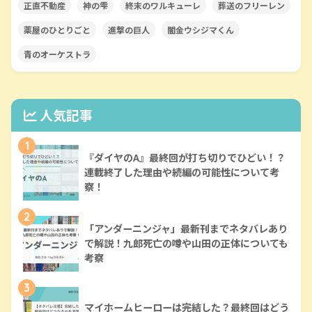
正直不動産
神の雫
終末のワルキューレ
葬送のフリーレン
薬屋のひとりごと
進撃の巨人
闇金ウシジマくん
青のオーケストラ
人気記事
1
『ダイヤのA』最終回が打ち切りでひどい！？
連載終了した理由や続編の可能性について考
察！
2
「アンダーニンジャ」最新刊までネタバレあり
で解説！九郎死亡の噂や山田の正体についても
考察
3
マイホームヒーローは完結した？最終回はどう