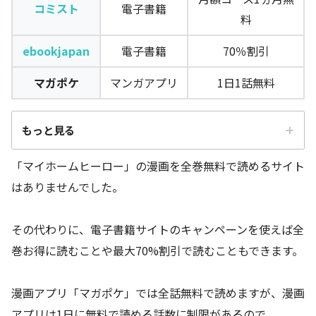
コミスト
電子書籍
料
ebookjapan
電子書籍
70％割引
マガポケ
マンガアプリ
1日1話無料
もっと見る
「マイホームヒーロー」の漫画を全巻無料で読めるサイト
媒体（アプリ）
配信
料金と特典
はありませんでした。
名
コミスト
電子書籍
月額コース1ヵ月無料
その代わりに、電子書籍サイトのキャンペーンを使えば全
巻お得に読むことや最大70%割引で読むこともできます。
ebookjapan
電子書籍
70％割引
マガポケ
マンガアプリ
1日1話無料
漫画アプリ「マガポケ」では全話無料で読めますが、漫画
アプリは1日に無料で読める話数に制限があるので、