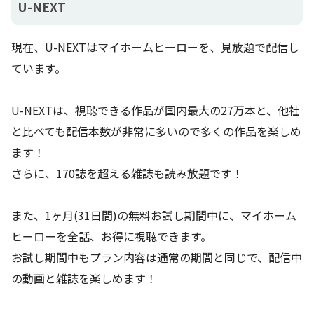
U-NEXT
※年額プランで15％以上お得
Hulu | Disney+
月額1,490円でお得に見放題
現在、U-NEXTはマイホームヒーローを、見放題で配信し
セットプラン
ています。
30日間無料
Amazon Prime Video
月額500円
U-NEXTは、視聴できる作品が国内最大の27万本と、他社
14日間無料
と比べても配信本数が非常に多いので多くの作品を楽しめ
Hulu(フールー)
月額1,026円
ます！
さらに、170誌を超える雑誌も読み放題です！
無料期間なし
FOD
月額976円
また、1ヶ月(31日間)の無料お試し期間中に、マイホーム
TELASA
2週間無料
ヒーローを全話、お得に視聴できます。
お試し期間中もプラン内容は通常の期間と同じで、配信中
Lemino
31日間無料
の動画と雑誌を楽しめます！
30日間無料
TSUTAYA DISCAS
月額2,189円