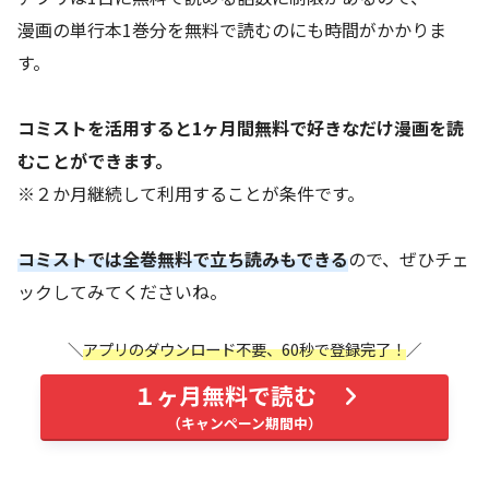
Amebaマンガ
電子書籍
40％割引
漫画の単行本1巻分を無料で読むのにも時間がかかりま
まんが王国
電子書籍
最大50％還元
す。
コミックシーモ
電子書籍
70％割引
ア
コミストを活用すると1ヶ月間無料で好きなだけ漫画を読
むことができます。
ピッコマ
マンガアプリ
1日1話無料
※２か月継続して利用することが条件です。
LINEマンガ
マンガアプリ
1日1話無料
コミストでは全巻無料で立ち読みもできる
ので、ぜひチェ
U-NEXT
電子書籍
最大40％還元
ックしてみてくださいね。
DMMブックス
電子書籍
90%割引
アプリのダウンロード不要、60秒で登録完了！
１ヶ月無料で読む