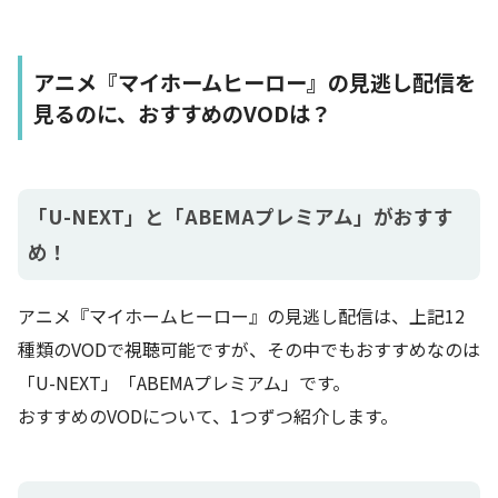
動画サイト
料金と特典
アニメ『マイホームヒーロー』の見逃し配信を
31日間無料
見るのに、おすすめのVODは？
月額2,189円
U-NEXT
本ページの情報は2023年8月時点のも
のです。
最新の配信状況はU-NEXTサイトにて
「U-NEXT」と「ABEMAプレミアム」がおすす
ご確認ください。
め！
ABEMAプレミアム
2週間無料
dアニメストア
31日間無料
アニメ『マイホームヒーロー』の見逃し配信は、上記12
種類のVODで視聴可能ですが、その中でもおすすめなのは
DMM TV
30日間無料
「U-NEXT」「ABEMAプレミアム」です。
music.jp
30日間無料
おすすめのVODについて、1つずつ紹介します。
月額990円
Disney+
年額9,900円