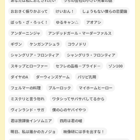
あなたは私におとされたい
うちの会社の小さい先輩の話
おおきく振りかぶって
けいおん！
しょうもない僕らの恋愛論
ぼっち・ざ・ろっく！
ゆるキャン△
アオアシ
アンダーニンジャ
アンデッドガール・マーダーファルス
ギヴン
ケンガンアシュラ
コウノドリ
シャングリア・フロンティア
シャングリラ・フロンティア
スキップとローファー
セフレの品格－プライド－
ゾン100
ダイヤのA
ダーウィンズゲーム
パリピ孔明
フェルマーの料理
ブルーロック
マイホームヒーロー
ミステリと言う勿れ
ワタシってサバサバしてるから
ヴィンランド・サガ
僕の心のヤバイやつ
君は放課後インソムニア
四月は君の嘘
明日、私は誰かのカノジョ
映像研には手を出すな！