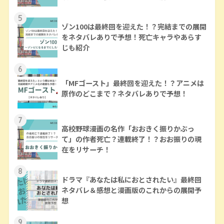
5
ゾン100は最終回を迎えた！？完結までの展開
をネタバレありで予想！死亡キャラやあらす
じも紹介
6
「MFゴースト」最終回を迎えた！？アニメは
原作のどこまで？ネタバレありで予想！
7
高校野球漫画の名作「おおきく振りかぶっ
て」の作者死亡？連載終了！？おお振りの現
在をリサーチ！
8
ドラマ『あなたは私におとされたい』最終回
ネタバレ＆感想と漫画版のこれからの展開予
想
9