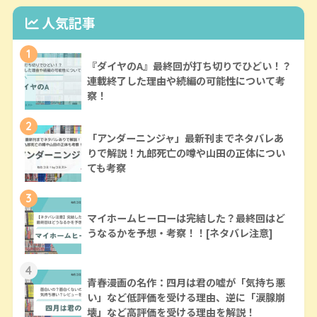
人気記事
1
『ダイヤのA』最終回が打ち切りでひどい！？
連載終了した理由や続編の可能性について考
察！
2
「アンダーニンジャ」最新刊までネタバレあ
りで解説！九郎死亡の噂や山田の正体につい
ても考察
3
マイホームヒーローは完結した？最終回はど
うなるかを予想・考察！！[ネタバレ注意]
4
青春漫画の名作：四月は君の嘘が「気持ち悪
い」など低評価を受ける理由、逆に「涙腺崩
壊」など高評価を受ける理由を解説！