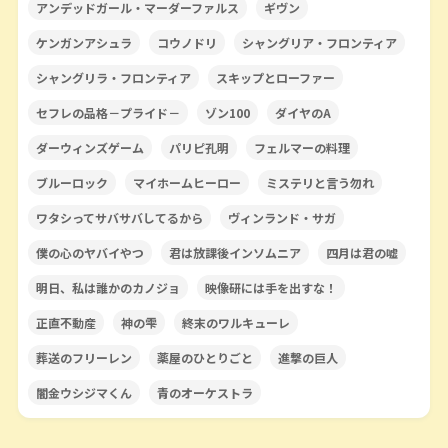
アンデッドガール・マーダーファルス
ギヴン
ケンガンアシュラ
コウノドリ
シャングリア・フロンティア
シャングリラ・フロンティア
スキップとローファー
セフレの品格－プライド－
ゾン100
ダイヤのA
ダーウィンズゲーム
パリピ孔明
フェルマーの料理
ブルーロック
マイホームヒーロー
ミステリと言う勿れ
ワタシってサバサバしてるから
ヴィンランド・サガ
僕の心のヤバイやつ
君は放課後インソムニア
四月は君の嘘
明日、私は誰かのカノジョ
映像研には手を出すな！
正直不動産
神の雫
終末のワルキューレ
葬送のフリーレン
薬屋のひとりごと
進撃の巨人
闇金ウシジマくん
青のオーケストラ