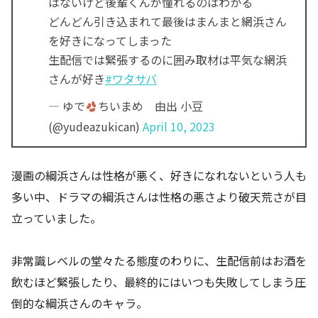
はないけど後輩くんが憧れるのはわかる
どんどん引き込まれて最後はまんまと網浜さん
を好きになってしまった
生配信では緊張するのに囲み取材は平気な網浜
さんが好き
#ワタサバ
— ゆで
ちいまめ 由出 小豆
(@yudeazukican)
April 10, 2023
漫画の綱浜さんは性格が悪く、好きになれないという人も
多い中、ドラマの綱浜さんは性格の悪さより破天荒さが目
立っていました。
非常識レベルの堂々たる態度のわりに、生配信前はお酒を
飲むほど緊張したり、最終的にはいつも失敗してしまう圧
倒的な綱浜さんのキャラ。