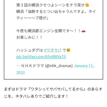
第３話の網浜クセつよシーンをチラ見せ
網浜「油断するとつい出ちゃうんですよ。ネイ
ティ〜〜〜ブ感が」
今夜も網浜節エンジン全開です〜！！
お楽しみに！！
ハッシュダグは
#ワタサバ
で
pic.twitter.com/65yWKVa7jl
— ＮＨＫドラマ (@nhk_dramas)
January 11,
2023
まずはドラマ『ワタシってサバサバしてるから』のあらす
じを、ネタバレありでご紹介します！