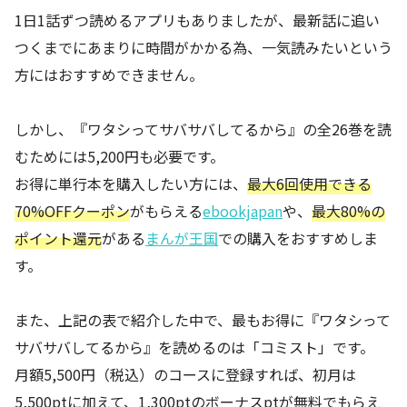
コミスト
電子書籍
月額コース1ヵ月無料
1日1話ずつ読めるアプリもありましたが、最新話に追い
つくまでにあまりに時間がかかる為、一気読みたいという
ebookjapan
電子書籍
70％割引
方にはおすすめできません。
Amebaマンガ
電子書籍
40％割引
しかし、『ワタシってサバサバしてるから』の全26巻を読
まんが王国
電子書籍
最大50％還元
むためには5,200円も必要です。
U-NEXT
電子書籍
最大40％還元
お得に単行本を購入したい方には、
最大6回使用できる
70%OFFクーポン
がもらえる
ebookjapan
や、
最大80%の
DMMブックス
電子書籍
90%割引
ポイント還元
がある
まんが王国
での購入をおすすめしま
漫画全巻ドット
電子書籍
90%割引
す。
コム
コミックシーモ
また、上記の表で紹介した中で、最もお得に『ワタシって
電子書籍
70％割引
ア
サバサバしてるから』を読めるのは「コミスト」です。
月額5,500円（税込）のコースに登録すれば、初月は
ブックウォーカ
5,500ptに加えて、1,300ptのボーナスptが無料でもらえ
ー(BOOK
電子書籍
90%割引