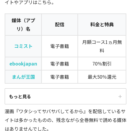
イトやアプリはこちら。
媒体（アプ
配信
料金と特典
リ）名
月額コース1ヵ月無
コミスト
電子書籍
料
ebookjapan
電子書籍
70％割引
まんが王国
電子書籍
最大50％還元
もっと見る
漫画『ワタシってサバサバしてるから』を配信しているサ
媒体（アプリ）
配信
料金と特典
イトは多かったものの、残念ながら全巻無料で読める媒体
名
はありませんでした。