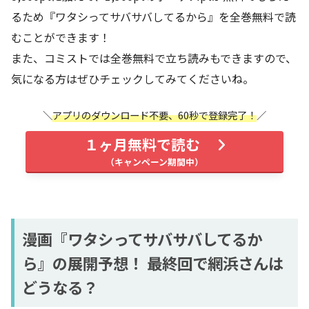
WALKER)
るため『ワタシってサバサバしてるから』を全巻無料で読
むことができます！
めちゃコミック
電子書籍
1日1話無料
また、コミストでは全巻無料で立ち読みもできますので、
(めちゃコミ)
気になる方はぜひチェックしてみてくださいね。
ピッコマ
マンガアプリ
1日1話無料
アプリのダウンロード不要、60秒で登録完了！
LINEマンガ
マンガアプリ
1日1話無料
１ヶ月無料で読む
漫画『ワタシってサバサバしてるか
ら』の展開予想！ 最終回で網浜さんは
どうなる？