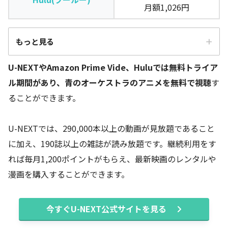
月額1,026円
もっと見る
U-NEXTやAmazon Prime Vide、Huluでは無料トライア
動画サイト
料金と特典
ル期間があり、青のオーケストラのアニメを無料で視聴
す
31日間無料
ることができます。
U-NEXT
月額2,189円
U-NEXTでは、290,000本以上の動画が見放題であること
30日間無料
Amazon Prime Video
に加え、190誌以上の雑誌が読み放題です。継続利用をす
月額500円
れば毎月1,200ポイントがもらえ、最新映画のレンタルや
14日間無料
漫画を購入することができます。
Hulu(フールー)
月額1,026円
無料期間なし
今すぐU-NEXT公式サイトを見る
FOD
月額976円