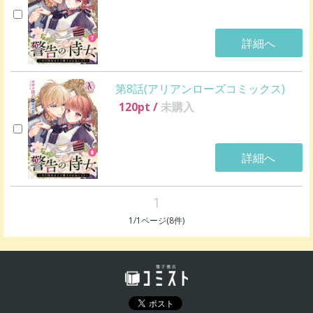
詳細へ
第8話(アリアンローズコミックス)
120
pt /
未購入
詳細へ
1
1
/
1
ページ(
8
件)