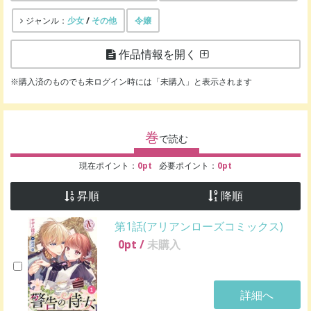
少女
/
その他
令嬢
ジャンル：
作品情報を開く
※購入済のものでも未ログイン時には「未購入」と表示されます
巻
で読む
現在ポイント：
0
pt
必要ポイント：
0
pt
昇順
降順
第1話(アリアンローズコミックス)
0
pt /
未購入
詳細へ