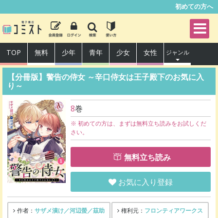
初めての方へ
TOP
無料
少年
青年
少女
女性
ジャンル
【分冊版】警告の侍女 ～辛口侍女は王子殿下のお気に入
り～
8
巻
※ 初めての方は、まずは無料立ち読みをお試しくだ
さい。
無料立ち読み
お気に入り登録
サザメ漬け／河辺螢／茲助
フロンティアワークス
作者：
権利元：