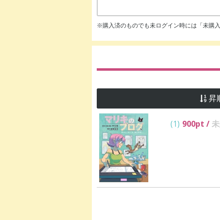
※購入済のものでも未ログイン時には「未購
昇
(1)
900
pt /
未