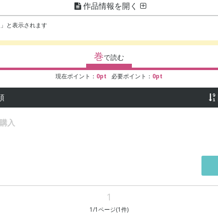
作品情報を開く
ギャグ・コメディ
入」と表示されます
巻
で読む
現在ポイント：
0
pt
必要ポイント：
0
pt
順
購入
1
1
/
1
ページ(
1
件)