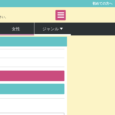
初めての方へ
さい。
女性
ジャンル
青年
女性
ファンタジー・SF
サスペンス・ミステリー
アングラ・ヤンキー
グルメ