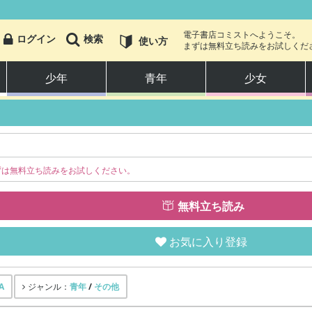
電子書店コミストへようこそ。
ログイン
検索
使い方
まずは無料立ち読みをお試しくだ
少年
青年
少女
少年
少女
ずは無料立ち読みをお試しください。
恋愛・ラブコメ
無料立ち読み
アクション・冒険
お気に入り登録
ホラー・オカルト
A
青年
/
その他
ジャンル：
スポーツ