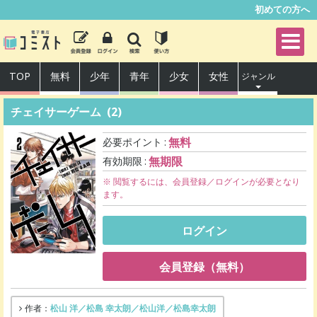
初めての方へ
TOP
無料
少年
青年
少女
女性
ジャンル
チェイサーゲーム
(2)
無料
必要ポイント
無期限
有効期限
※ 閲覧するには、会員登録／ログインが必要となり
ます。
ログイン
会員登録（無料）
松山 洋／松島 幸太朗／松山洋／松島幸太朗
作者：