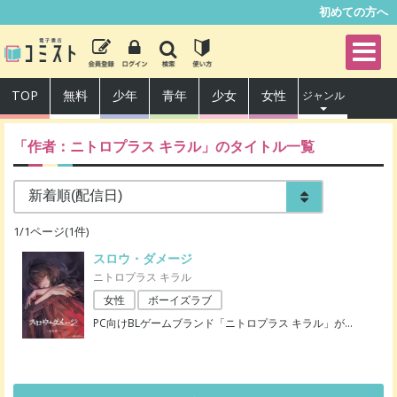
初めての方へ
TOP
無料
少年
青年
少女
女性
ジャンル
「作者：
ニトロプラス キラル
」のタイトル一覧
1
/
1
ページ(
1
件)
スロウ・ダメージ
ニトロプラス キラル
女性
ボーイズラブ
PC向けBLゲームブランド「ニトロプラス キラル」が
…