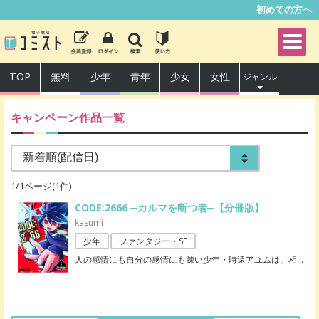
初めての方へ
TOP
無料
少年
青年
少女
女性
ジャンル
キャンペーン作品一覧
1
/
1
ページ(
1
件)
CODE:2666 ─カルマを断つ者─【分冊版】
kasumi
少年
ファンタジー・SF
人の感情にも自分の感情にも疎い少年・時遠アユムは、相
…