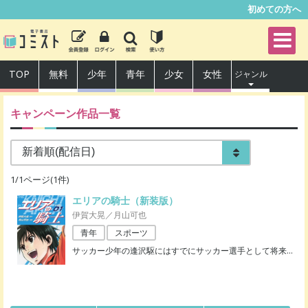
初めての方へ
TOP
無料
少年
青年
少女
女性
ジャンル
キャンペーン作品一覧
1
/
1
ページ(
1
件)
エリアの騎士（新装版）
伊賀大晃／月山可也
青年
スポーツ
サッカー少年の逢沢駆にはすでにサッカー選手として将来
…