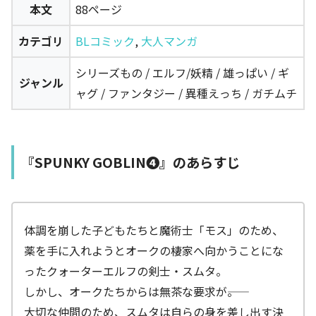
本文
88ページ
カテゴリ
BLコミック
,
大人マンガ
シリーズもの / エルフ/妖精 / 雄っぱい / ギ
ジャンル
ャグ / ファンタジー / 異種えっち / ガチムチ
『SPUNKY GOBLIN❹』のあらすじ
体調を崩した子どもたちと魔術士「モス」のため、
薬を手に入れようとオークの棲家へ向かうことにな
ったクォーターエルフの剣士・スムタ。
しかし、オークたちからは無茶な要求が――。
大切な仲間のため、スムタは自らの身を差し出す決