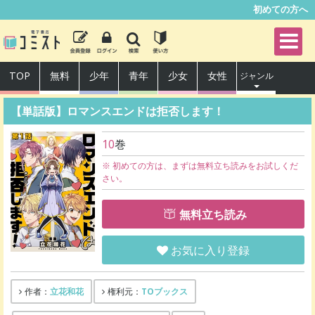
初めての方へ
TOP
無料
少年
青年
少女
女性
ジャンル
【単話版】ロマンスエンドは拒否します！
10
巻
※ 初めての方は、まずは無料立ち読みをお試しくだ
さい。
無料立ち読み
お気に入り登録
立花和花
TOブックス
作者：
権利元：