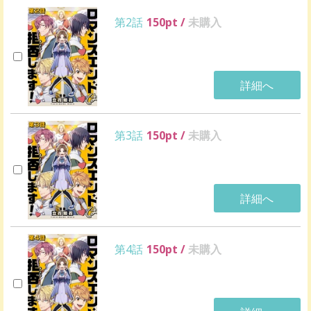
第2話
150
pt /
未購入
詳細へ
第3話
150
pt /
未購入
詳細へ
第4話
150
pt /
未購入