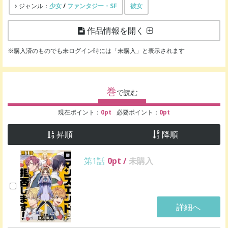
少女
/
ファンタジー・SF
彼女
ジャンル：
作品情報を開く
※購入済のものでも未ログイン時には「未購入」と表示されます
巻
で読む
現在ポイント：
0
pt
必要ポイント：
0
pt
昇順
降順
第1話
0
pt /
未購入
詳細へ