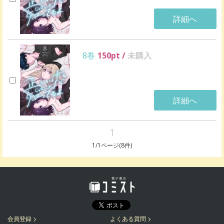
詳細へ
8巻
150
pt /
未購入
詳細へ
1
1
/
1
ページ(
8
件)
会員登録
よくある質問