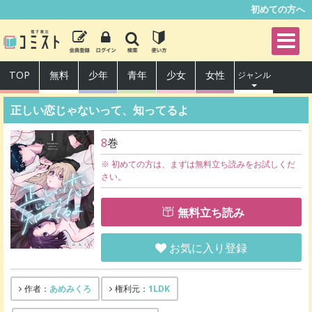
初めての方へ
TOP
無料
少年
青年
少女
女性
ジャンル
正しい恋じゃないって、知ってるよ
8
巻
※ 初めての方は、まずは無料立ち読みをお試しくだ
さい。
無料立ち読み
お気に入り登録
あめみくろ
1LDK
作者：
権利元：