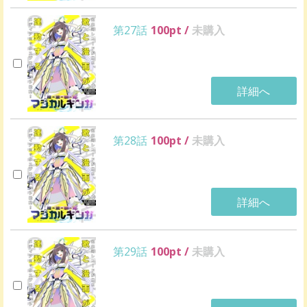
第27話
100
pt /
未購入
詳細へ
第28話
100
pt /
未購入
詳細へ
第29話
100
pt /
未購入