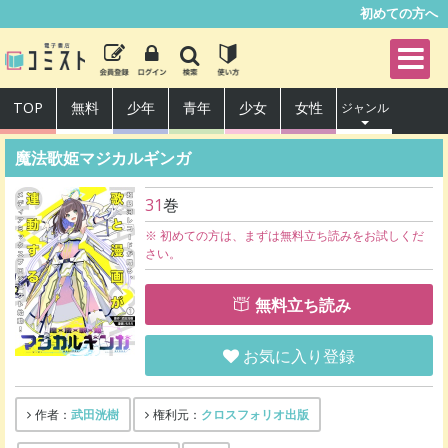
初めての方へ
TOP
無料
少年
青年
少女
女性
ジャンル
魔法歌姫マジカルギンガ
31
巻
※ 初めての方は、まずは無料立ち読みをお試しくだ
さい。
無料立ち読み
お気に入り登録
武田洸樹
クロスフォリオ出版
作者：
権利元：