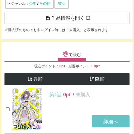
少年
/
その他
彼女
ジャンル：
作品情報を開く
※購入済のものでも未ログイン時には「未購入」と表示されます
巻
で読む
現在ポイント：
0
pt
必要ポイント：
0
pt
昇順
降順
第1話
0
pt /
未購入
詳細へ