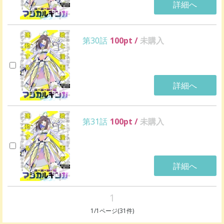
詳細へ
第30話
100
pt /
未購入
詳細へ
第31話
100
pt /
未購入
詳細へ
1
1
/
1
ページ(
31
件)