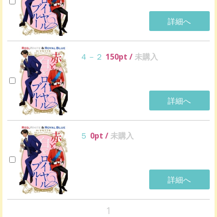
詳細へ
４－２
150
pt /
未購入
詳細へ
５
0
pt /
未購入
詳細へ
1