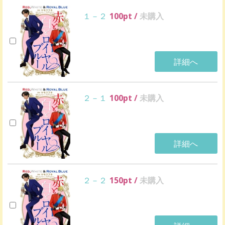
１－２
100
pt /
未購入
詳細へ
２－１
100
pt /
未購入
詳細へ
２－２
150
pt /
未購入