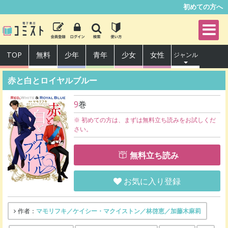
初めての方へ
TOP
無料
少年
青年
少女
女性
ジャンル
赤と白とロイヤルブルー
9
巻
※ 初めての方は、まずは無料立ち読みをお試しくだ
さい。
無料立ち読み
お気に入り登録
マモリフキ／ケイシー・マクイストン／林啓恵／加藤木麻莉
作者：