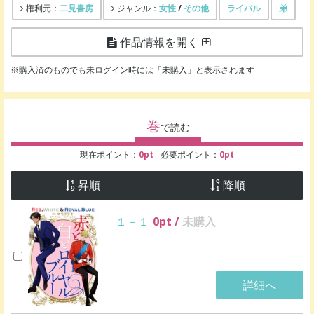
二見書房
女性
/
その他
ライバル
弟
権利元：
ジャンル：
作品情報を開く
※購入済のものでも未ログイン時には「未購入」と表示されます
巻
で読む
現在ポイント：
0
pt
必要ポイント：
0
pt
昇順
降順
１－１
0
pt /
未購入
詳細へ