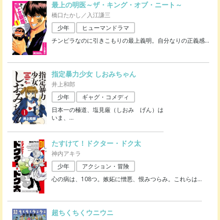
最上の明医～ザ・キング・オブ・ニート～
橋口たかし／入江謙三
少年
ヒューマンドラマ
チンピラなのに引きこもりの最上義明。自分なりの正義感
…
指定暴力少女 しおみちゃん
井上和郎
少年
ギャグ・コメディ
日本一の極道、塩見厳（しおみ げん）は
いま、
…
たすけて！ドクター・ドク太
神内アキラ
少年
アクション・冒険
心の病は、108つ。嫉妬に憎悪、恨みつらみ。これらは
…
超ちくちくウニウニ