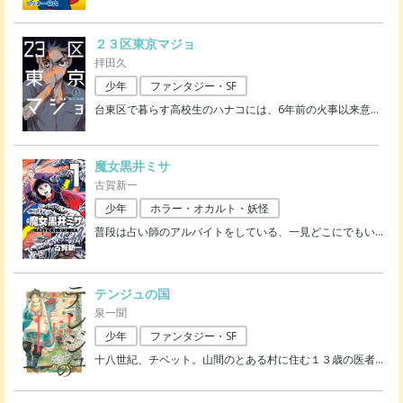
２３区東京マジョ
拝田久
少年
ファンタジー・SF
台東区で暮らす高校生のハナコには、6年前の火事以来意
…
魔女黒井ミサ
古賀新一
少年
ホラー・オカルト・妖怪
普段は占い師のアルバイトをしている、一見どこにでもい
…
テンジュの国
泉一聞
少年
ファンタジー・SF
十八世紀、チベット。山間のとある村に住む１３歳の医者
…