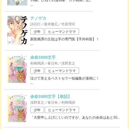
…
テノゲカ
詩石灯／新井隆広／市原理司
少年
ヒューマンドラマ
新医療譚の主役は手の専門医【手外科医】！
…
余命3000文字
村崎羯諦／春日有／浅野直之
少年
ヒューマンドラマ
泣けて笑えるベストセラー短編集が漫画に！
…
余命3000文字【単話】
浅野直之／春日有／村崎羯諦
少年
ヒューマンドラマ
「大変申し上げにくいのですが、あなたの余命はあと30
…