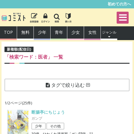
初めての方へ
TOP
無料
少年
青年
少女
女性
ジャンル
新着順(配信日)
「検索ワード：医者」
一覧
タグで絞り込む
1
/
2
ページ(
25
件)
断腸亭にちじょう
ガンプ
少年
その他
39歳、ひねくれ漫画家「ガン闘病」記。