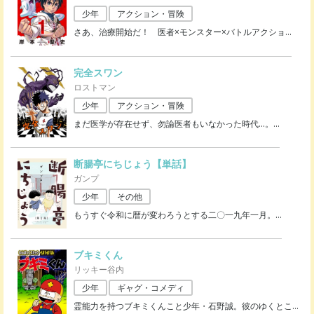
少年
アクション・冒険
さあ、治療開始だ！ 医者×モンスター×バトルアクショ
…
完全スワン
ロストマン
少年
アクション・冒険
まだ医学が存在せず、勿論医者もいなかった時代…。
…
断腸亭にちじょう【単話】
ガンプ
少年
その他
もうすぐ令和に暦が変わろうとする二〇一九年一月。
…
ブキミくん
リッキー谷内
少年
ギャグ・コメディ
霊能力を持つブキミくんこと少年・石野誠。彼のゆくとこ
…