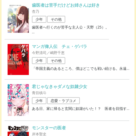
歯医者は苦手だけどお姉さんは好き
杏乃
少年
その他
歯医者へ行くのが苦手な主人公・天野（25）。
…
マンガ偉人伝 チェ・ゲバラ
今野清司／嶋野千恵
少年
その他
「帝国主義のあるところ、僕はどこでも戦い続ける。永遠
…
君じゃなきゃダメな奴隷少女
青目槙斗
少年
恋愛・ラブコメ
ある日、家に帰ると玄関に奴隷がいた！？ 医者を目指す
…
モンスターの医者
岸本聖史