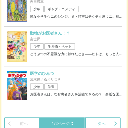
吉田戦車
少年
ギャグ・コメディ
純な小学生ウニのシンジ。父・精吉はチクチク屋ウニ。母
…
動物がお医者さん！？
富士昴
少年
生き物・ペット
どうぶつの不思議な力に触れたとき――ヒトは、もっと人
…
医学のひみつ
茨木保／ぬえりつき
少年
学習
お医者さんは、なぜ患者さんを治療できるの？ 身近な医
…
前へ
1
/
2
ページ
次へ