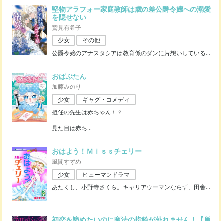
堅物アラフォー家庭教師は歳の差公爵令嬢への溺愛
を隠せない
鷲見有希子
少女
その他
公爵令嬢のアナスタシアは教育係のダンに片想いしている
…
おばぶたん
加藤みのり
少女
ギャグ・コメディ
担任の先生は赤ちゃん！？
見た目は赤ち
…
おはよう！Ｍｉｓｓチェリー
風間すずめ
少女
ヒューマンドラマ
あたくし、小野寺さくら。キャリアウーマンならず、田舎
…
初恋を諦めたいのに魔法の指輪が外れません！【単