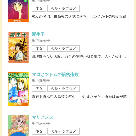
里中満智子
少女
恋愛・ラブコメ
私立の名門、東高校の入試に落ち、ランクが下の桜が丘高
…
愛生子
里中満智子
少女
恋愛・ラブコメ
戦後間もない大阪。戦争の傷跡が残る町で、人々ががむし
…
マコとツトムの親密指数
里中満智子
少女
恋愛・ラブコメ
青春ド真ん中の高校２年生、小川まさ子と大石勉は家が隣
…
マリアンヌ
里中満智子
少女
恋愛・ラブコメ