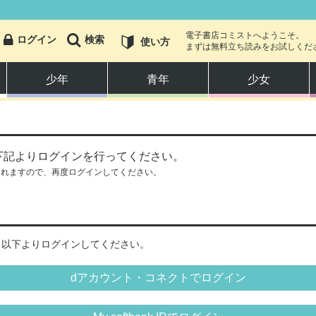
電子書店コミストへようこそ。
ログイン
検索
使い方
まずは無料立ち読みをお試しくだ
少年
青年
少女
少年
下記よりログインを行ってください。
少女
されますので、再度ログインしてください。
恋愛・ラブコメ
アクション・冒険
、以下よりログインしてください。
ホラー・オカルト
dアカウント・コネクトでログイン
スポーツ