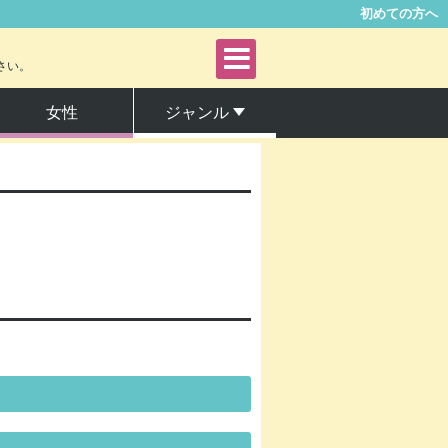
初めての方へ
さい。
女性
ジャンル
青年
女性
ファンタジー・SF
サスペンス・ミステリー
アングラ・ヤンキー
グルメ