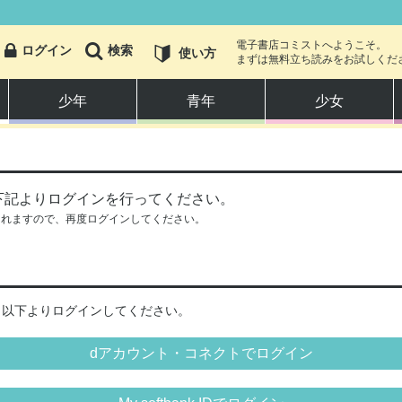
電子書店コミストへようこそ。
ログイン
検索
使い方
まずは無料立ち読みをお試しくだ
少年
青年
少女
少年
下記よりログインを行ってください。
少女
されますので、再度ログインしてください。
恋愛・ラブコメ
アクション・冒険
、以下よりログインしてください。
ホラー・オカルト
dアカウント・コネクトでログイン
スポーツ