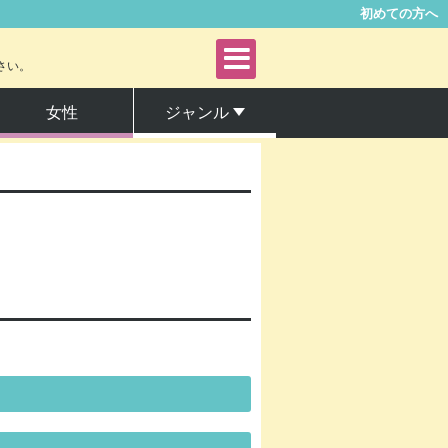
初めての方へ
さい。
女性
ジャンル
青年
女性
ファンタジー・SF
サスペンス・ミステリー
アングラ・ヤンキー
グルメ