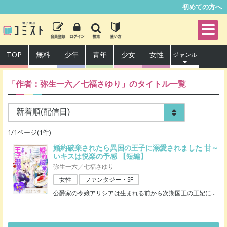
初めての方へ
TOP
無料
少年
青年
少女
女性
ジャンル
「作者：
弥生一六／七福さゆり
」のタイトル一覧
1
/
1
ページ(
1
件)
婚約破棄されたら異国の王子に溺愛されました 甘～
いキスは悦楽の予感 【短編】
弥生一六／七福さゆり
女性
ファンタジー・SF
公爵家の令嬢アリシアは生まれる前から次期国王の王妃に
…