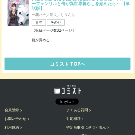
ーフェンリルと俺が異世界暮らしを始めたら～ 【単
話版】
一花ハナ／龍央／りりんら
青年
その他
【収録ページ数32ページ】
目が覚める
…
コミスト TOPへ
会員登録
よくある質問
お問い合わせ
対応機種
利用規約
特定商取引に基づく表示