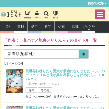
初めての方へ
TOP
無料
少年
青年
少女
女性
ジャンル
「作者：
一花ハナ／龍央／りりんら
」のタイトル一覧
1
/
1
ページ(
2
件)
異世界転移したら愛犬が最強になりました ～シルバ
ーフェンリルと俺が異世界暮らしを始めたら～ THE
COMIC
一花ハナ／龍央／りりんら
青年
その他
愛犬(マルチーズ)が、異世界でシルバーフェンリルにな
…
異世界転移したら愛犬が最強になりました～シルバ