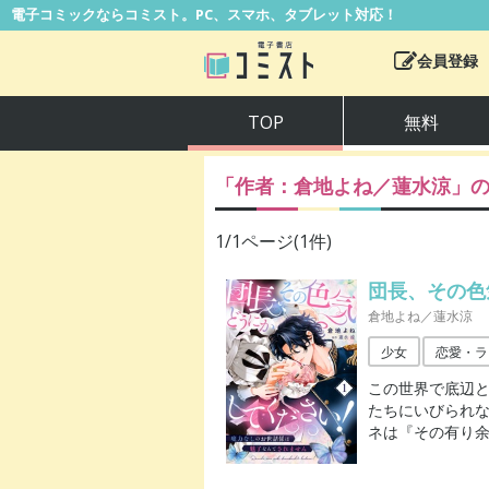
電子コミックならコミスト。PC、スマホ、タブレット対応！
会員登録
TOP
無料
「作者：
倉地よね／蓮水涼
」
1
/
1
ページ(
1
件)
団長、その色
倉地よね／蓮水涼
少女
恋愛・ラ
この世界で底辺
たちにいびられ
ネは『その有り