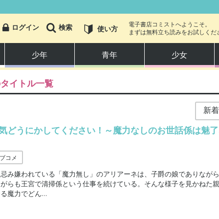
電子書店コミストへようこそ。
ログイン
検索
使い方
まずは無料立ち読みをお試しくだ
少年
青年
少女
のタイトル一覧
少年
少女
気どうにかしてください！～魔力なしのお世話係は魅了
恋愛・ラブコメ
ブコメ
アクション・冒険
と忌み嫌われている「魔力無し」のアリアーネは、子爵の娘でありなが
ながらも王宮で清掃係という仕事を続けている。そんな様子を見かねた
ホラー・オカルト
余る魔力でどん
…
スポーツ