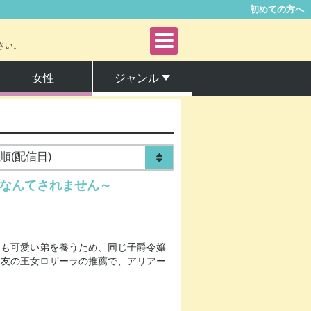
初めての方へ
さい。
女性
ジャンル
青年
女性
なんてされません～
ファンタジー・SF
サスペンス・ミステリー
らも可愛い弟を養うため、同じ子爵令嬢
親友の王女ロザーラの推薦で、アリアー
アングラ・ヤンキー
グルメ