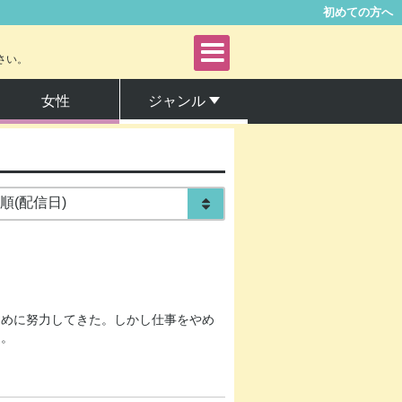
初めての方へ
さい。
女性
ジャンル
青年
女性
ファンタジー・SF
サスペンス・ミステリー
ために努力してきた。しかし仕事をやめ
に。
アングラ・ヤンキー
グルメ