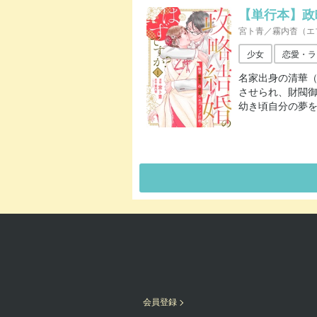
【単行本】政
宮ト青／霧内杳（エ
少女
恋愛・ラ
名家出身の清華
させられ、財閥
幼き頃自分の夢
会員登録