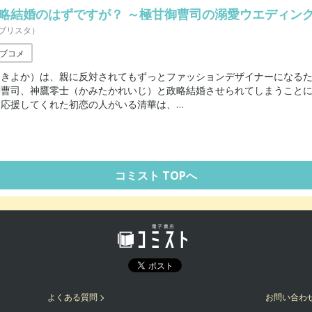
略結婚のはずですが？ ～極甘御曹司の溺愛ウエディン
ギャグ・コメディ
ブリスタ）
ブコメ
（きよか）は、親に反対されてもずっとファッションデザイナーになる
御曹司、神鷹零士（かみたかれいじ）と政略結婚させられてしまうこと
を応援してくれた初恋の人がいる清華は、
…
コミスト TOPへ
よくある質問
お問い合わ