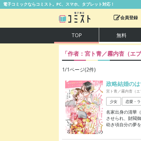
電子コミックならコミスト。PC、スマホ、タブレット対応！
会員登録
TOP
無料
「作者：
宮ト青／霧内杳（エ
1
/
1
ページ(
2
件)
政略結婚のは
宮ト青／霧内杳（エ
少女
恋愛・ラ
名家出身の清華
させられ、財閥
幼き頃自分の夢