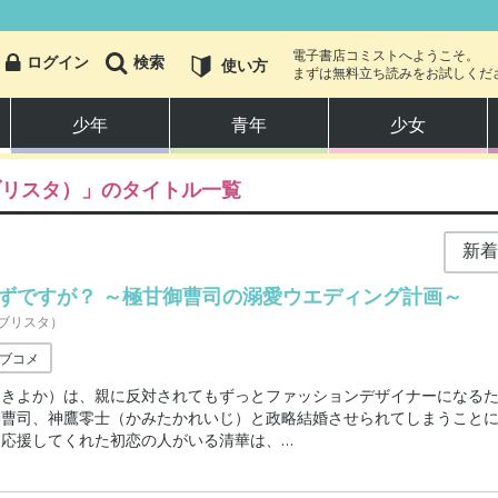
電子書店コミストへようこそ。
ログイン
検索
使い方
まずは無料立ち読みをお試しくだ
少年
青年
少女
ブリスタ）
」のタイトル一覧
少年
少女
ずですが？ ～極甘御曹司の溺愛ウエディング計画～
恋愛・ラブコメ
ブリスタ）
ブコメ
アクション・冒険
（きよか）は、親に反対されてもずっとファッションデザイナーになる
御曹司、神鷹零士（かみたかれいじ）と政略結婚させられてしまうこと
ホラー・オカルト
を応援してくれた初恋の人がいる清華は、
…
スポーツ